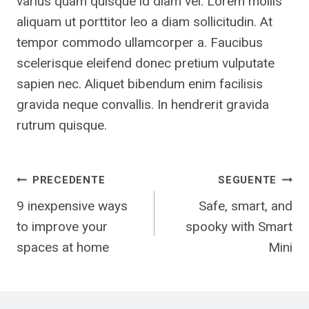
varius quam quisque id diam vel. Lorem mollis
aliquam ut porttitor leo a diam sollicitudin. At
tempor commodo ullamcorper a. Faucibus
scelerisque eleifend donec pretium vulputate
sapien nec. Aliquet bibendum enim facilisis
gravida neque convallis. In hendrerit gravida
rutrum quisque.
Navigazione
PRECEDENTE
SEGUENTE
9 inexpensive ways
Safe, smart, and
articoli
to improve your
spooky with Smart
spaces at home
Mini