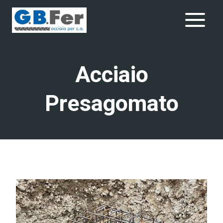
Salta
al
contenuto
Acciaio
Presagomato