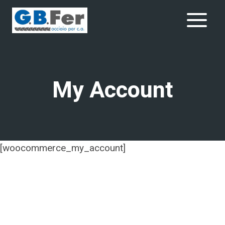
Salta
al
contenuto
My Account
[woocommerce_my_account]